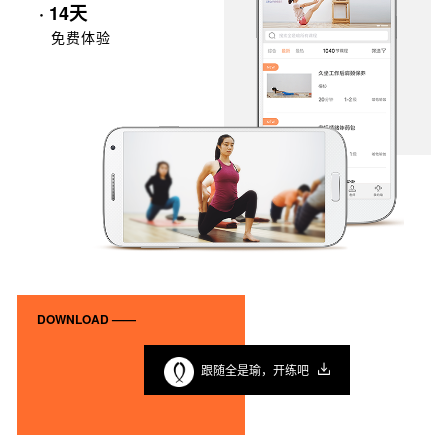
· 14天
免费体验
DOWNLOAD ——
跟随全是瑜，开练吧