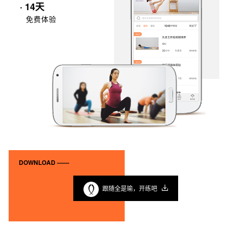
· 14天
免费体验
DOWNLOAD ——
跟随全是瑜，开练吧