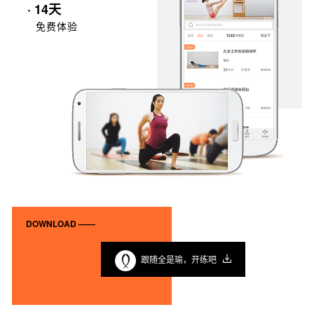
· 14天
免费体验
DOWNLOAD ——
跟随全是瑜，开练吧