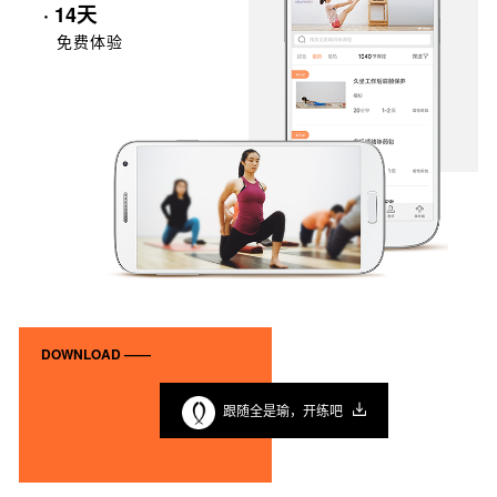
· 14天
免费体验
DOWNLOAD ——
跟随全是瑜，开练吧