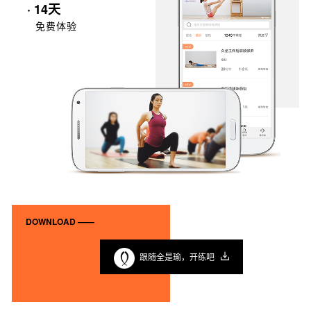
· 14天
免费体验
DOWNLOAD ——
跟随全是瑜，开练吧