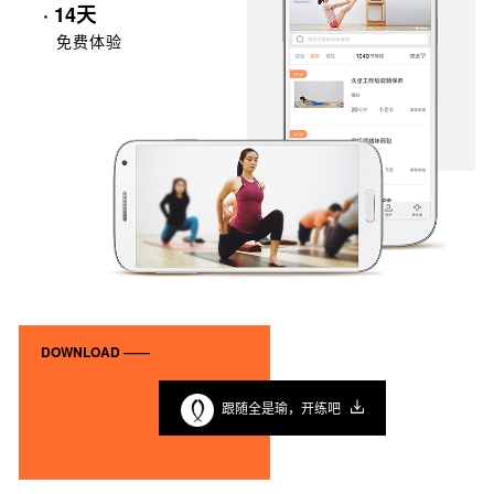
· 14天
免费体验
DOWNLOAD ——
跟随全是瑜，开练吧