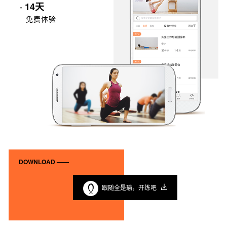
· 14天
免费体验
DOWNLOAD ——
跟随全是瑜，开练吧