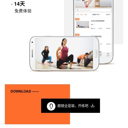
· 14天
免费体验
DOWNLOAD ——
跟随全是瑜，开练吧