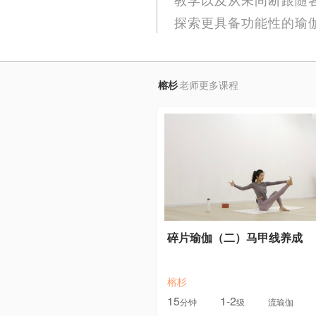
探索更具备功能性的瑜
榕杉
老师更多课程
碎片瑜伽（二）马甲线养成
榕杉
15
1-2
分钟
级
流瑜伽