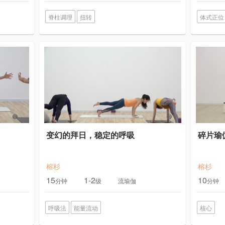
脊柱调理
扭转
体式正位
变幻的拜日，稳定的呼吸
碎片瑜
榕杉
榕杉
15
1-2
10
分钟
级
流瑜伽
分钟
呼吸法
能量流动
核心