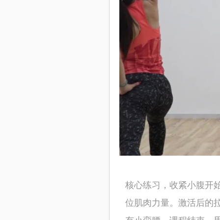
核心练习，收紧小腹开
位肌肉力量。激活后的
有小蛮腰。课程结束，