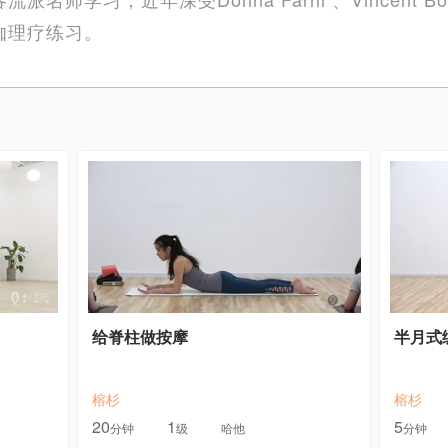
伽理疗练习。
给脊柱做按摩
半月式
榕杉
榕杉
20
1
5
分钟
级
哈他
分钟