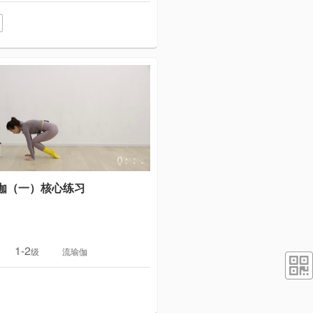
伽（一）核心练习
1-2
级
流瑜伽