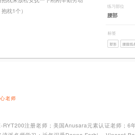
练习部位
抱枕1个）
腰部
标签
塑形
腰腹线
心老师
RYT200注册老师；美国Anusara元素认证老师；6
师学习；近年深受Donna Farhi 、Vincent Bo