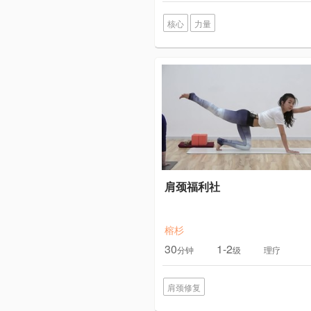
核心
力量
肩颈福利社
榕杉
30
1-2
分钟
级
理疗
肩颈修复