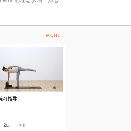
· MORE ·
练习指导
2
级
哈他