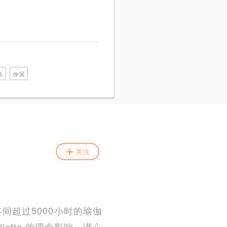
条
伸展
关注
年间超过5000小时的瑜伽
lletta 的理念影响，潜心