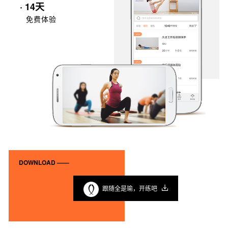
· 14天
免费体验
DOWNLOAD ——
跟随全是瑜，开练吧