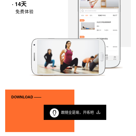
· 14天
免费体验
DOWNLOAD ——
跟随全是瑜，开练吧