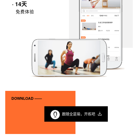
· 14天
免费体验
DOWNLOAD ——
跟随全是瑜，开练吧