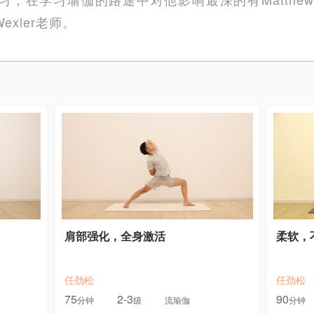
 Wexler老师。
肩部强化，全身激活
柔软，
任劲松
任劲松
75
2-3
90
分钟
级
流瑜伽
分钟