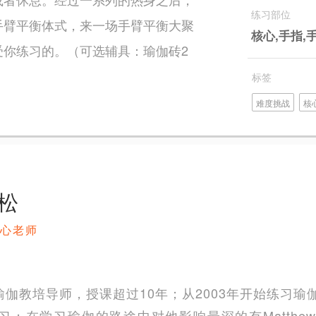
练习部位
手臂平衡体式，来一场手臂平衡大聚
核心,手指,
受你练习的。（可选辅具：瑜伽砖2
标签
难度挑战
核
松
心老师
教培导师，授课超过10年；从2003年开始练习瑜伽，
在学习瑜伽的路途中对他影响最深的有Matthew Coh