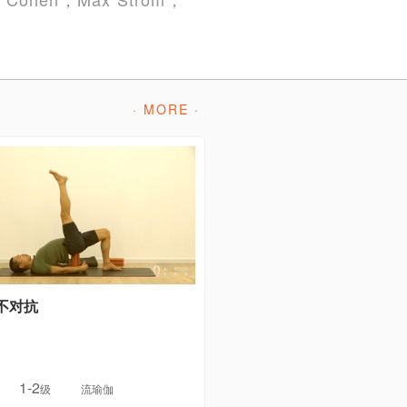
· MORE ·
不对抗
1-2
级
流瑜伽