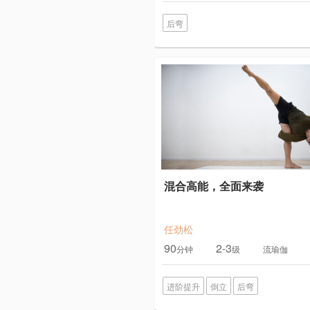
后弯
混合高能，全面来袭
任劲松
90
2-3
分钟
级
流瑜伽
进阶提升
倒立
后弯