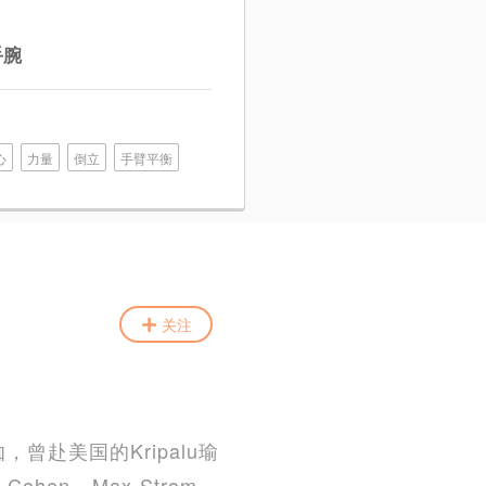
手腕
心
力量
倒立
手臂平衡
关注
曾赴美国的Kripalu瑜
en，Max Strom，