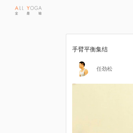
手臂平衡集结
任劲松