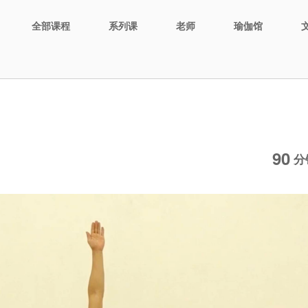
全部课程
系列课
老师
瑜伽馆
90
分