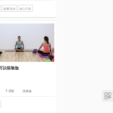
能量流动
身心疗愈
可以练瑜伽
1-2
级
流瑜伽