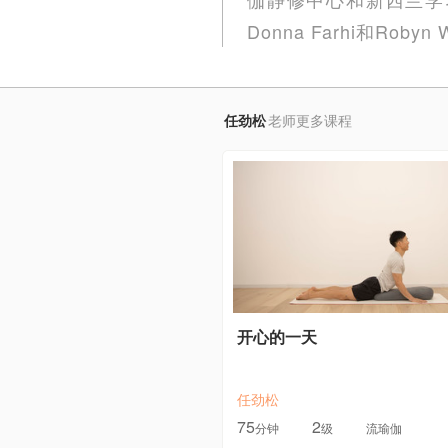
Donna Farhi和Robyn
任劲松
老师更多课程
开心的一天
任劲松
75
2
分钟
级
流瑜伽