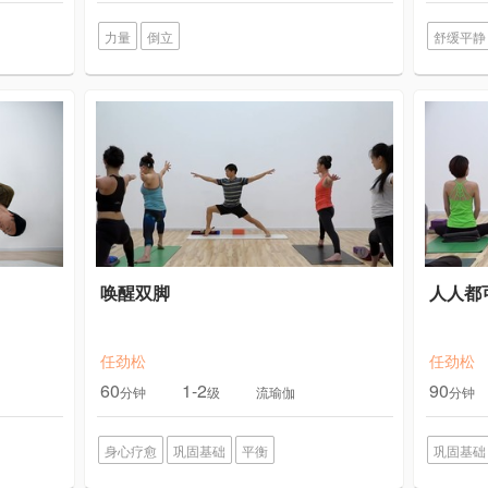
力量
倒立
舒缓平静
唤醒双脚
人人都
任劲松
任劲松
60
1-2
90
分钟
级
流瑜伽
分钟
身心疗愈
巩固基础
平衡
巩固基础