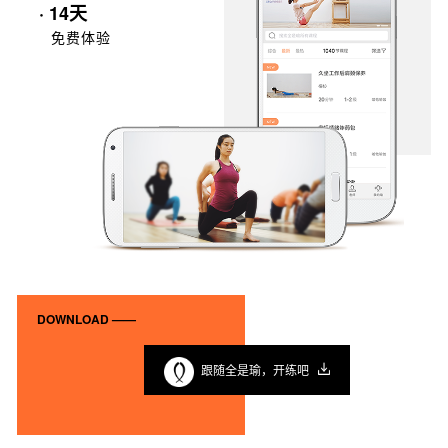
· 14天
免费体验
DOWNLOAD ——
跟随全是瑜，开练吧