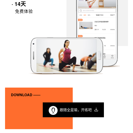
· 14天
免费体验
DOWNLOAD ——
跟随全是瑜，开练吧