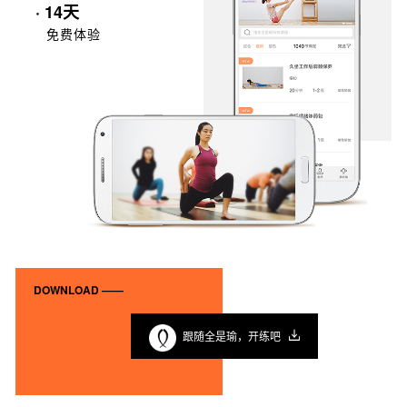
· 14天
免费体验
DOWNLOAD ——
跟随全是瑜，开练吧