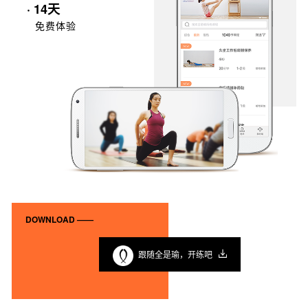
· 14天
免费体验
DOWNLOAD ——
跟随全是瑜，开练吧