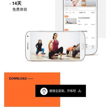
· 14天
免费体验
DOWNLOAD ——
跟随全是瑜，开练吧