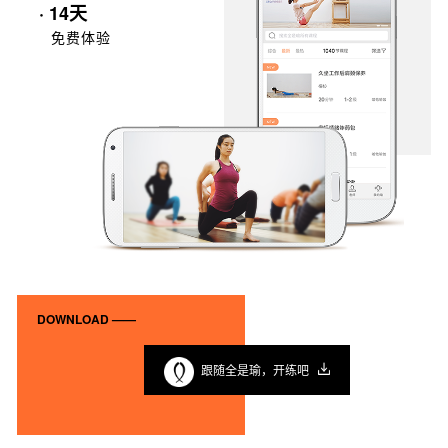
· 14天
免费体验
DOWNLOAD ——
跟随全是瑜，开练吧