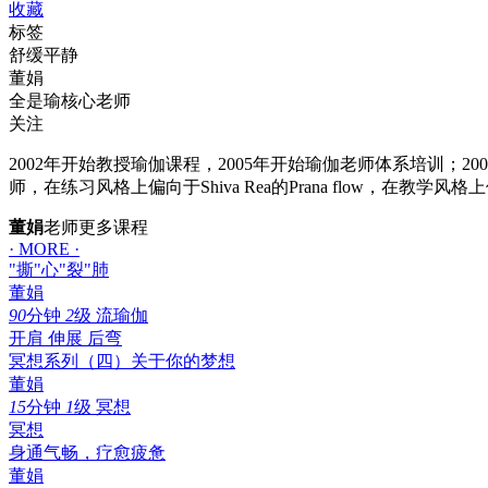
收藏
标签
舒缓平静
董娟
全是瑜核心老师
关注
2002年开始教授瑜伽课程，2005年开始瑜伽老师体系培训；2009
师，在练习风格上偏向于Shiva Rea的Prana flow，在教学风格上
董娟
老师更多课程
· MORE ·
"撕"心"裂"肺
董娟
90
分钟
2
级
流瑜伽
开肩
伸展
后弯
冥想系列（四）关于你的梦想
董娟
15
分钟
1
级
冥想
冥想
身通气畅，疗愈疲惫
董娟