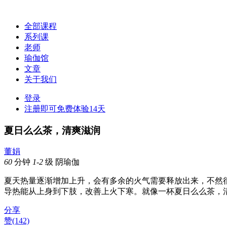
全部课程
系列课
老师
瑜伽馆
文章
关于我们
登录
注册即可免费体验14天
夏日么么茶，清爽滋润
董娟
60
分钟
1-2
级
阴瑜伽
夏天热量逐渐增加上升，会有多余的火气需要释放出来，不然
导热能从上身到下肢，改善上火下寒。就像一杯夏日么么茶，
分享
赞
(142)