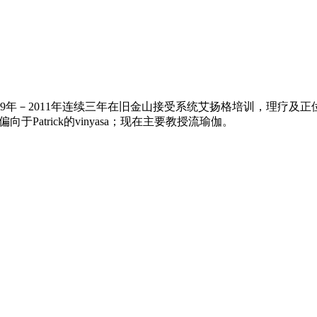
年－2011年连续三年在旧金山接受系统艾扬格培训，理疗及正位思想深植于心
偏向于Patrick的vinyasa；现在主要教授流瑜伽。