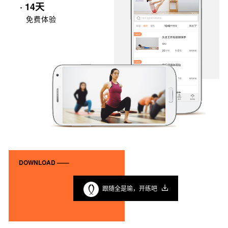
· 14天
免费体验
DOWNLOAD ——
跟随全是瑜，开练吧