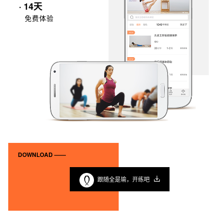
· 14天
免费体验
DOWNLOAD ——
跟随全是瑜，开练吧