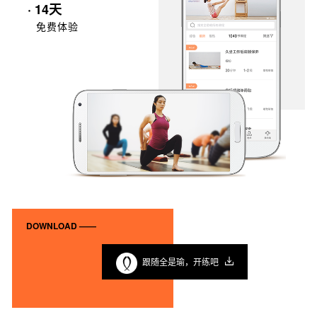
· 14天
免费体验
DOWNLOAD ——
跟随全是瑜，开练吧