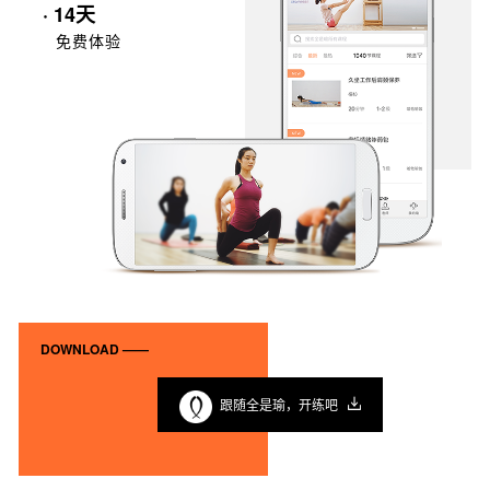
· 14天
免费体验
DOWNLOAD ——
跟随全是瑜，开练吧