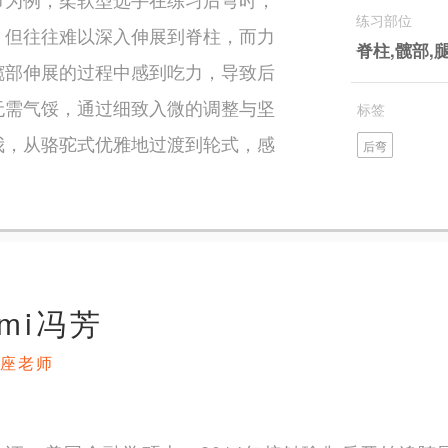
练习部位
，但往往难以深入伸展到脊柱，而力
脊柱,髋部,
髋部伸展的过程中感到吃力，导致后
无需气馁，通过细致入微的调整与坚
标签
我，从骆驼式优雅地过渡到轮式，感
后弯
omi冯芳
座老师