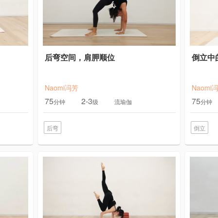
后弯空间，肩胛顺位
倒立中
Naomi冯芳
Naomi
75
2-3
75
分钟
级
流瑜伽
分钟
后弯
倒立