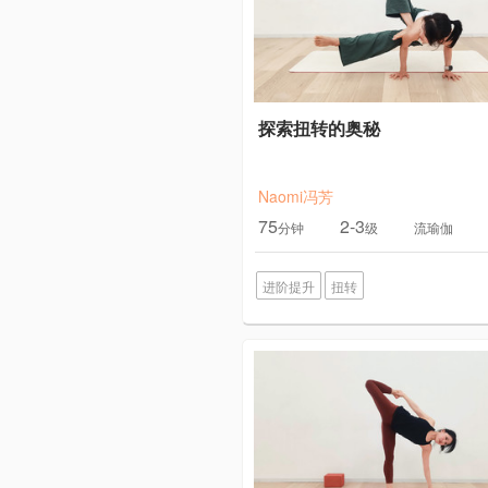
探索扭转的奥秘
Naomi冯芳
75
2-3
分钟
级
流瑜伽
进阶提升
扭转