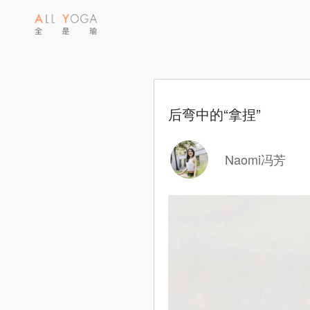
后弯中的“拿捏”
Naomi冯芳