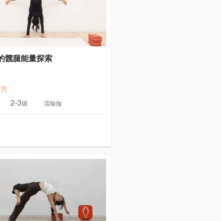
的髋腿能量探索
冯芳
2-3
级
流瑜伽