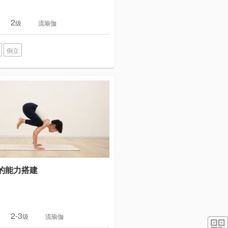
2
级
流瑜伽
倒立
的能力搭建
2-3
级
流瑜伽