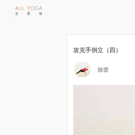
攻克手倒立（四）
陈蕾