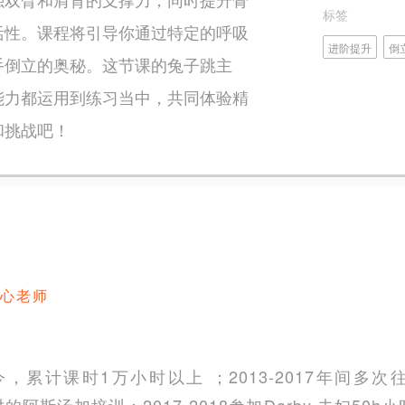
标签
活性。课程将引导你通过特定的呼吸
进阶提升
倒
手倒立的奥秘。这节课的兔子跳主
能力都运用到练习当中，共同体验精
和挑战吧！
心老师
，累计课时1万小时以上 ；2013-2017年间多次往
00小时的阿斯汤加培训；2017-2018参加Darby 夫妇