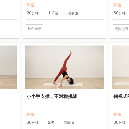
陈蕾
陈蕾
20
1-2
60
分钟
级
流瑜伽
分钟
秋冬季节
进阶提升
小小手支撑，不对称挑战
鹤禅式
陈蕾
陈蕾
60
2
30
分钟
级
流瑜伽
分钟