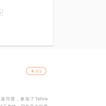
立
关注
返印度，参加了Tattva
50h小时工作坊；同年又去巴厘