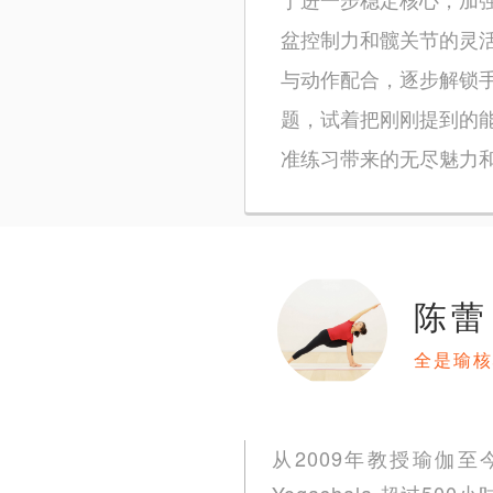
盆控制力和髋关节的灵
与动作配合，逐步解锁
题，试着把刚刚提到的
准练习带来的无尽魅力
陈蕾
全是瑜核
从2009年教授瑜伽至今
Yogashala 超过5