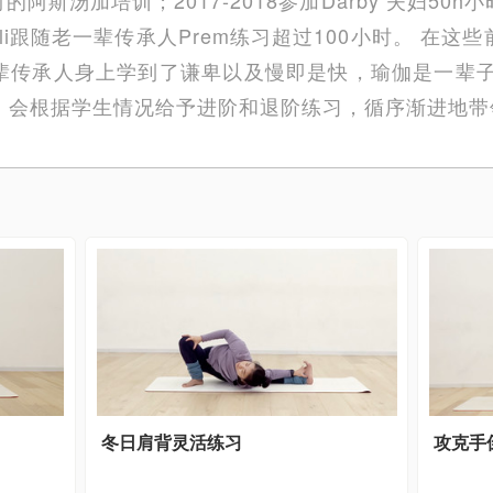
ga bali跟随老一辈传承人Prem练习超过100小时。 
辈传承人身上学到了谦卑以及慢即是快，瑜伽是一辈子
，会根据学生情况给予进阶和退阶练习，循序渐进地带
冬日肩背灵活练习
攻克手