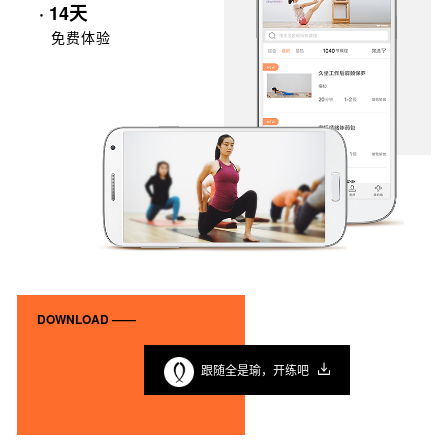
· 14天
免费体验
DOWNLOAD ——
跟随全是瑜，开练吧