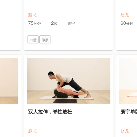
赵龙
赵龙
75
2
60
分钟
级
寰宇
分钟
力量
伸展
双人拉伸，脊柱放松
寰宇单
赵龙
赵龙