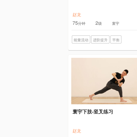
赵龙
75
2
分钟
级
寰宇
能量流动
进阶提升
平衡
寰宇下肢-竖叉练习
赵龙