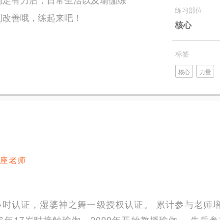
练习部位
到改善哦，练起来吧！
核心
标签
核心
力量
座老师
0小时认证，湿婆神之舞一级授权认证。 累计参与老师培
006年17岁时接触瑜伽，2009年开始教授瑜伽。 先