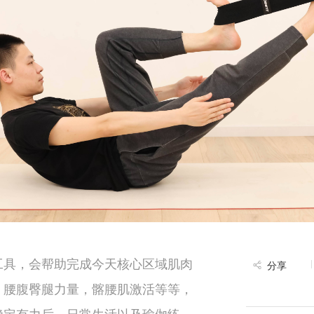
工具，会帮助完成今天核心区域肌肉
分享
，腰腹臀腿力量，髂腰肌激活等等，
稳定有力后，日常生活以及瑜伽练