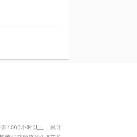
训1000小时以上，累计
后参加董娟老师流瑜伽&艾扬