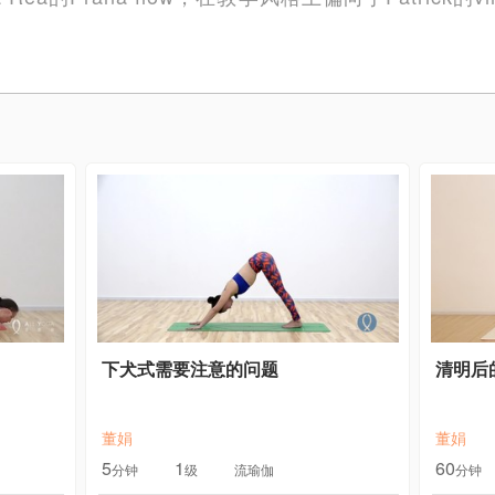
下犬式需要注意的问题
清明后
董娟
董娟
5
1
60
分钟
级
流瑜伽
分钟