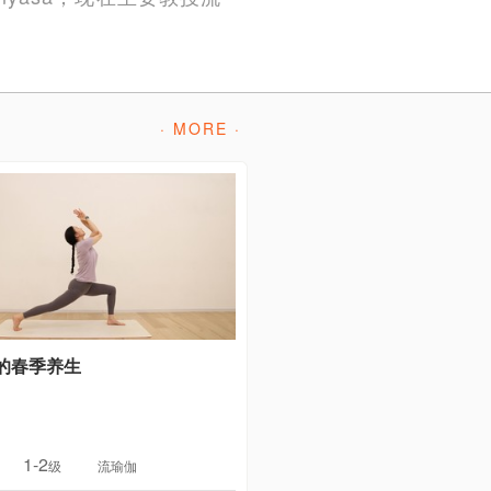
· MORE ·
的春季养生
1-2
级
流瑜伽