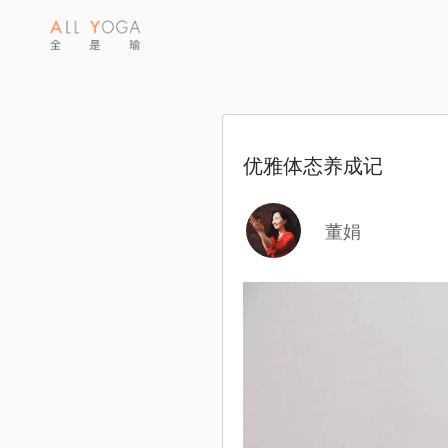
优雅体态养成记
董娟