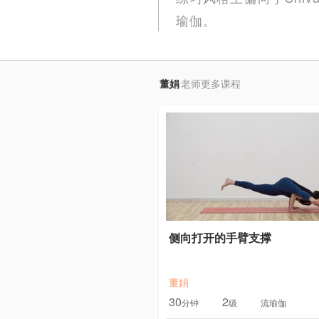
瑜伽。
董娟
老师更多课程
侧向打开的手臂支撑
董娟
30
2
分钟
级
流瑜伽