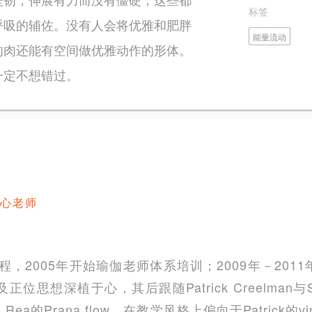
标签
呼吸的辅佐。没有人会将优雅和肥胖
能量流动
肉肉还能有空间做优雅动作的形体。
一定不想错过。
心老师
程，2005年开始瑜伽老师体系培训；2009年－20
思想深植于心，其后跟随Patrick Creelman与S
Rea的Prana flow，在教学风格上偏向于Patrick的