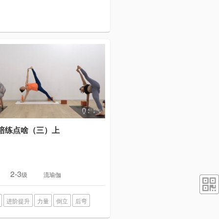
培练点啥（三）上
2-3
级
流瑜伽
进阶提升
力量
倒立
后弯