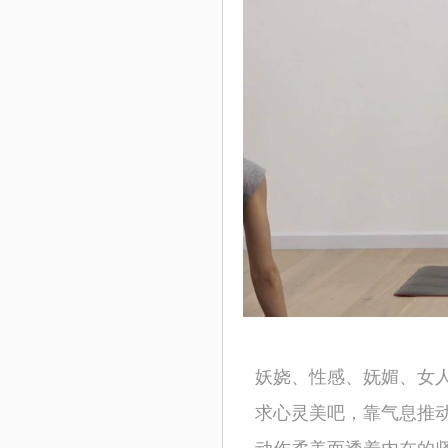
妖娆、性感、妩媚、女
求心灵美吧，靠气息推
动作柔美而透着内在的