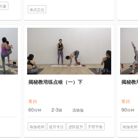
力量
体式正位
揭秘教培练点啥（一）下
揭秘教
董娟
董娟
60
2-3
90
分钟
级
流瑜伽
分钟
瑜伽老师
提升专注
进阶提升
手臂平衡
瑜伽老师