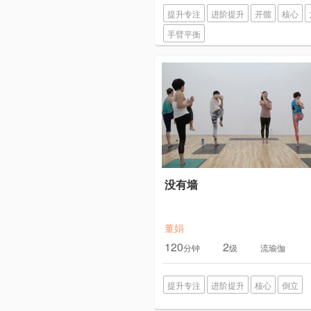
提升专注
进阶提升
开髋
核心
手臂平衡
没有墙
董娟
120
2
分钟
级
流瑜伽
提升专注
进阶提升
核心
倒立