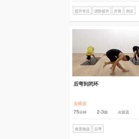
提升专注
进阶提升
开肩
倒立
后弯到闭环
金晓波
75
2-3
分钟
级
火箭流
难度挑战
后弯