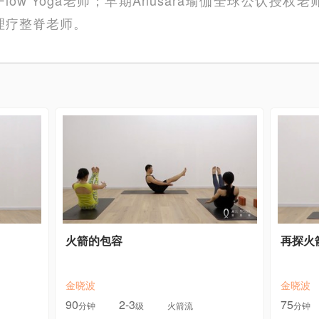
理疗整脊老师。
火箭的包容
再探火
金晓波
金晓波
90
2-3
75
分钟
级
火箭流
分钟