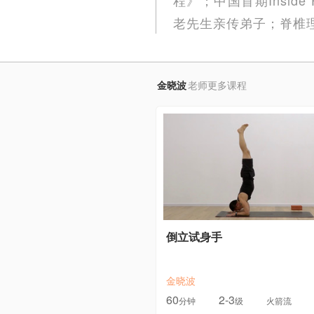
老先生亲传弟子；脊椎
金晓波
老师更多课程
倒立试身手
金晓波
60
2-3
分钟
级
火箭流