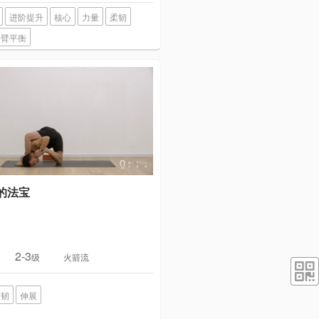
进阶提升
核心
力量
柔韧
手臂平衡
的法宝
2-3
级
火箭流
柔韧
伸展