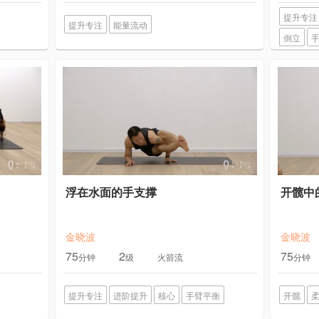
提升专注
提升专注
能量流动
倒立
浮在水面的手支撑
开髋中
金晓波
金晓波
75
2
75
分钟
级
火箭流
分钟
提升专注
进阶提升
核心
手臂平衡
开髋