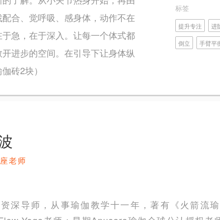
标签
找配合、觉呼吸、感身体，动作不在
提升专注
进
在于急，在于深入。让每一个体式都
倒立
手臂平
敞开进步的空间。在引导下让身体纵
伽砖2块）
波
座老师
级资深导师，从事瑜伽教学十一年，著有《火箭流瑜
e Flow Yoga老师；早期Anusara瑜伽全球公认