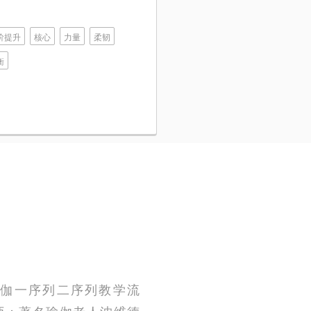
阶提升
核心
力量
柔韧
衡
伽一序列二序列教学流
授权老师；著名瑜伽老人沈维德