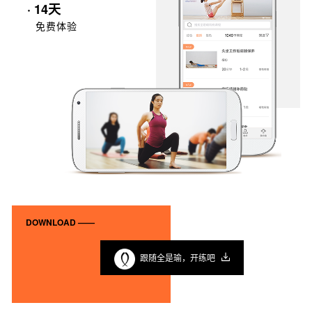
· 14天
免费体验
DOWNLOAD ——
跟随全是瑜，开练吧