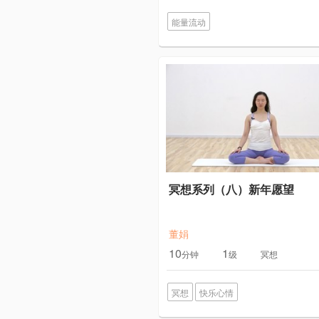
能量流动
冥想系列（八）新年愿望
董娟
10
1
分钟
级
冥想
冥想
快乐心情