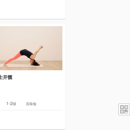
士开髋
1-2
级
流瑜伽