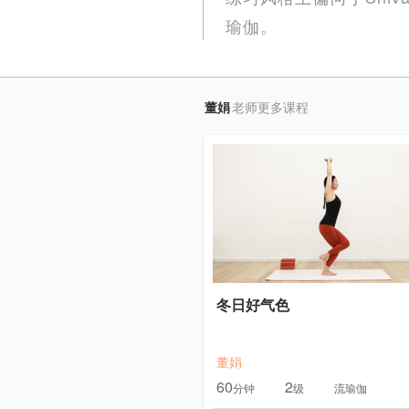
瑜伽。
董娟
老师更多课程
冬日好气色
董娟
60
2
分钟
级
流瑜伽