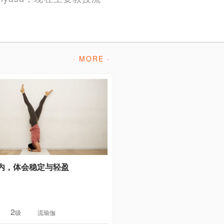
· MORE ·
内，体会稳定与轻盈
2
级
流瑜伽