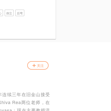
心
倒立
后弯
关注
11年连续三年在旧金山接受
hiva Rea两位老师，在
vinyasa；现在主要教授流