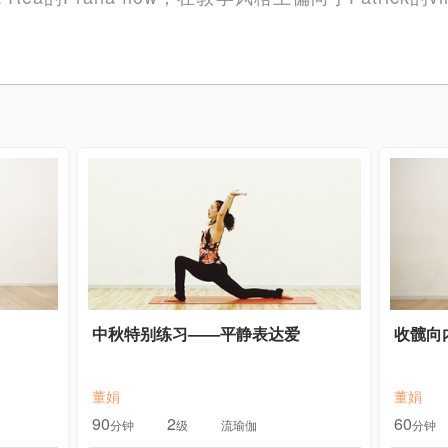
中秋特别练习——平静表达爱
收髋向
董娟
董娟
90
2
60
分钟
级
流瑜伽
分钟