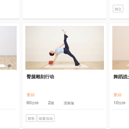
倒立
臀腿雕刻行动
舞蹈战
董娟
董娟
60
2
10
分钟
级
流瑜伽
分钟
塑形
能量流动