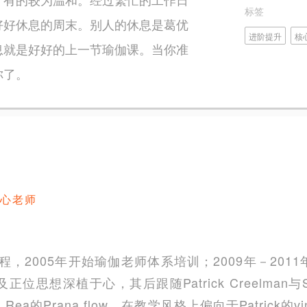
标签
好好休息的周末。别人的休息是葛优
进阶提升
核
息就是好好的上一节瑜伽课。当你准
你了。
心老师
程，2005年开始瑜伽老师体系培训；2009年－20
思想深植于心，其后跟随Patrick Creelman与S
Rea的Prana flow，在教学风格上偏向于Patrick的