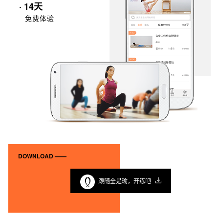
· 14天
免费体验
DOWNLOAD ——
跟随全是瑜，开练吧