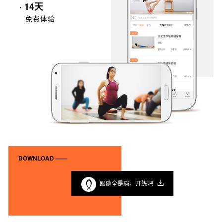
· 14天
免费体验
DOWNLOAD ——
跟随全是瑜，开练吧