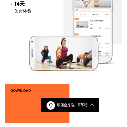
· 14天
免费体验
DOWNLOAD ——
跟随全是瑜，开练吧