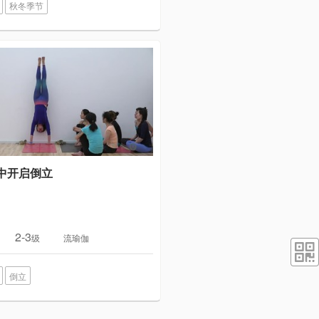
秋冬季节
中开启倒立
2-3
级
流瑜伽
倒立