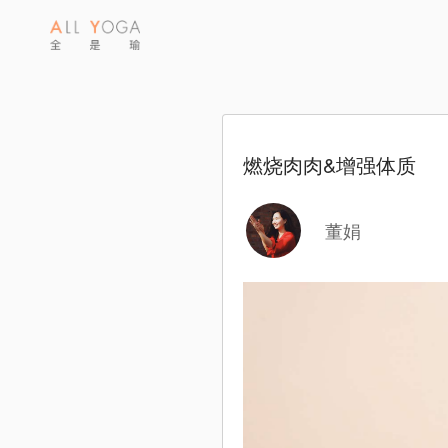
燃烧肉肉&增强体质
董娟