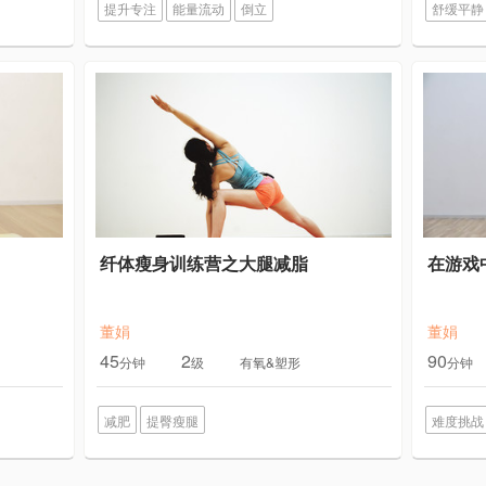
提升专注
能量流动
倒立
舒缓平静
纤体瘦身训练营之大腿减脂
在游戏
董娟
董娟
45
2
90
分钟
级
有氧&塑形
分钟
减肥
提臀瘦腿
难度挑战