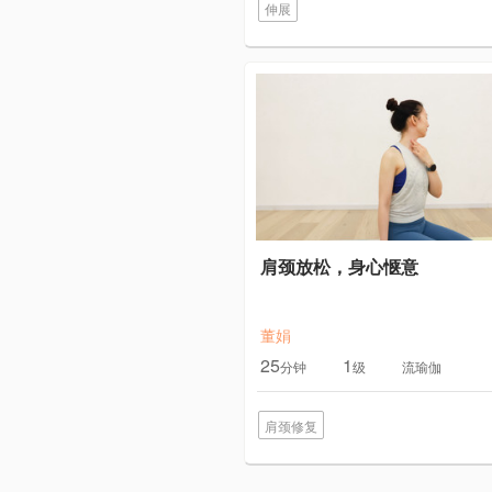
伸展
肩颈放松，身心惬意
董娟
25
1
分钟
级
流瑜伽
肩颈修复