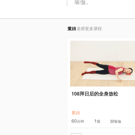
瑜伽。
董娟
老师更多课程
108拜日后的全身放松
董娟
60
1
分钟
级
阴瑜伽