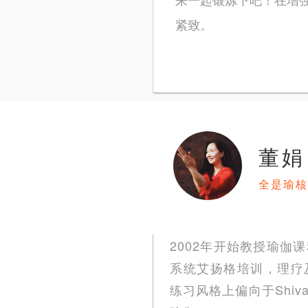
紧致。
董娟
全是瑜核
2002年开始教授瑜伽课
系统艾扬格培训，理疗及正位
练习风格上偏向于Shiva 