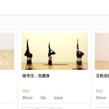
练专注，也瘦身
立秋后
董娟
董娟
90
2
30
分钟
级
流瑜伽
分钟