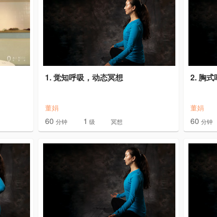
1. 觉知呼吸，动态冥想
2. 胸
董娟
董娟
60
1
60
分钟
级
冥想
分钟