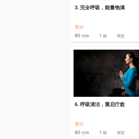
3. 完全呼吸，能量饱满
董娟
60
1
分钟
级
冥想
6. 呼吸清洁，重启疗愈
董娟
60
1
分钟
级
冥想