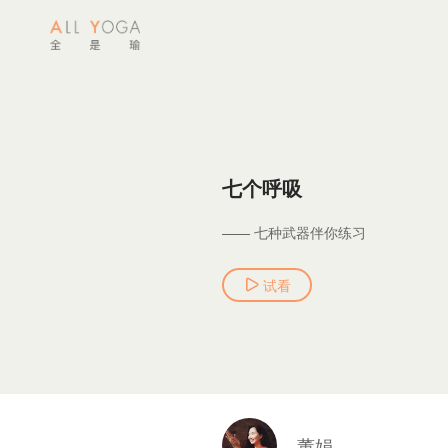
七个呼吸
—— 七种武器伴你练习
试看
董娟