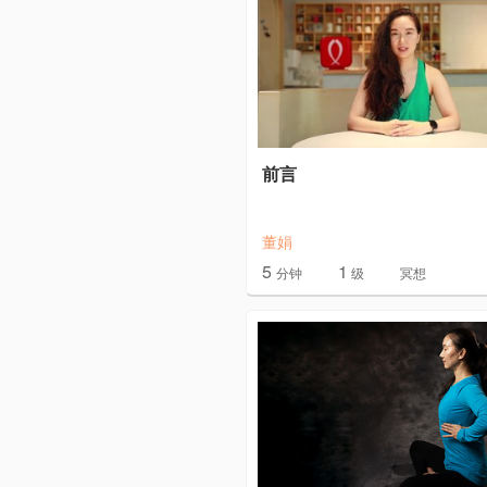
前言
董娟
5
1
分钟
级
冥想