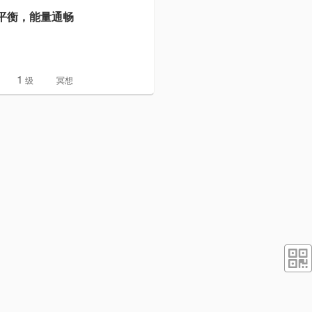
右平衡，能量通畅
1
级
冥想