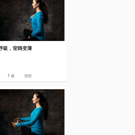
式呼吸，背阔变薄
1
级
冥想