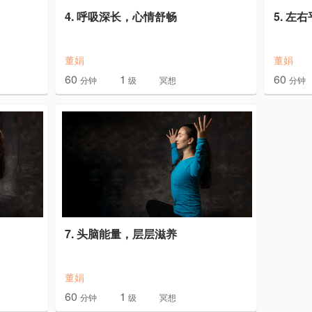
4. 呼吸深长，心情舒畅
5. 左
董娟
董娟
60
1
60
分钟
级
冥想
分钟
7. 头脑能量，层层滋养
董娟
60
1
分钟
级
冥想