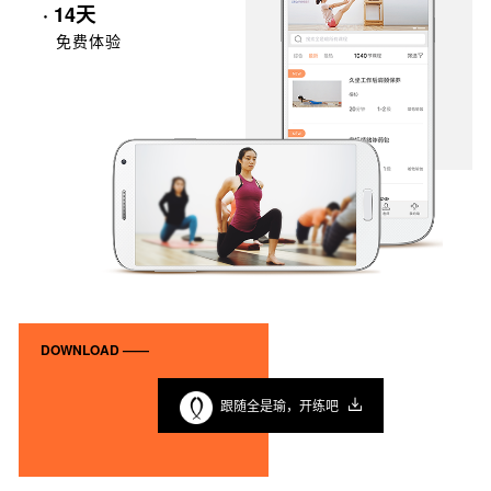
· 14天
免费体验
DOWNLOAD ——
跟随全是瑜，开练吧